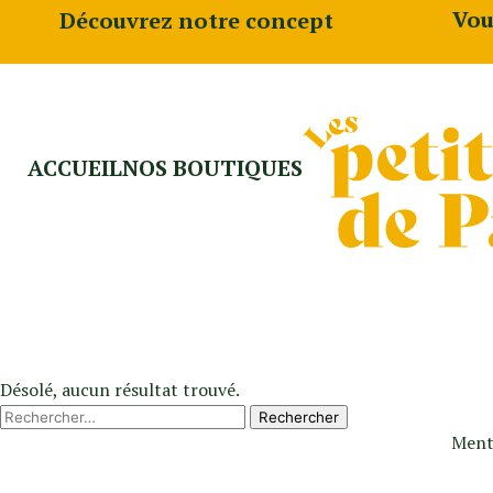
Vou
Découvrez notre concept
ACCUEIL
NOS BOUTIQUES
Désolé, aucun résultat trouvé.
Rechercher :
Ment